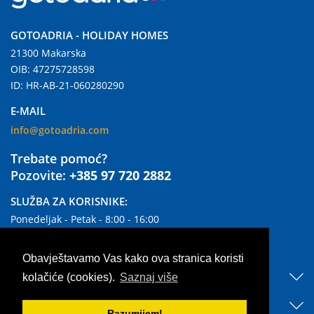
GOTOADRIA - HOLIDAY HOMES
21300 Makarska
OIB: 47275728598
ID: HR-AB-21-060280290
E-MAIL
info@gotoadria.com
Trebate pomoć?
Pozovite:
+385 97 720 2882
SLUŽBA ZA KORISNIKE:
Ponedeljak - Petak - 8:00 - 16:00
Subotom i Nedjeljom zatvoreno
Obavještavamo Vas kako ova stranica koristi
KORISNI LINKOVI
kolačiće (cookies).
Saznaj više
OTKRIJTE NAŠ SMJEŠTAJ
Razumijem!