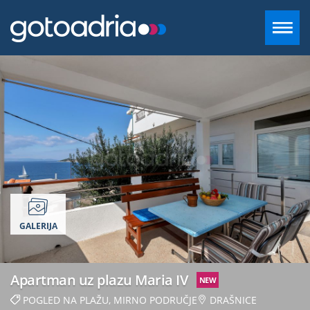
SMJEŠTAJ U DALMACIJI
DESTINACIJE
CONTACT
+385 97 720 2882
GALERIJA
INFO@GOTOADRIA.COM
HR
Apartman uz plazu Maria IV
NEW
POGLED NA PLAŽU, MIRNO PODRUČJE
DRAŠNICE