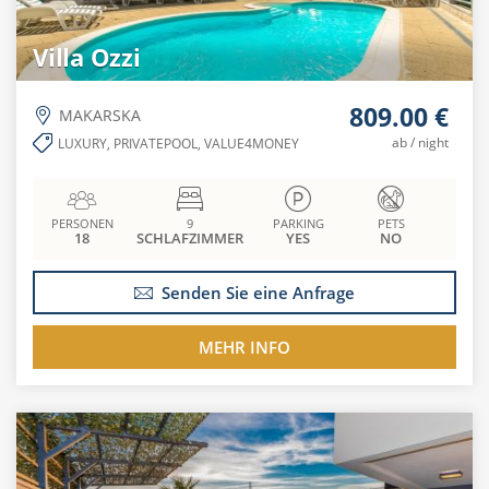
Villa Ozzi
809.00 €
MAKARSKA
ab / night
LUXURY, PRIVATEPOOL, VALUE4MONEY
PERSONEN
9
PARKING
PETS
18
SCHLAFZIMMER
YES
NO
Senden Sie eine Anfrage
MEHR INFO