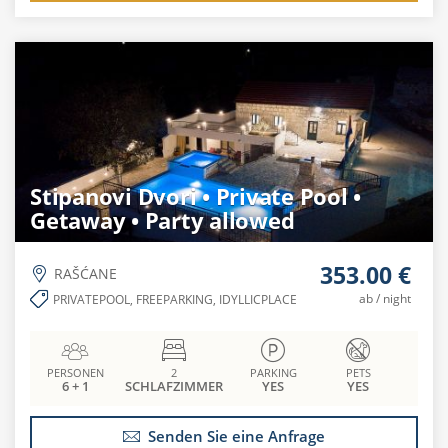
Stipanovi Dvori • Private Pool •
Getaway • Party allowed
353.00 €
RAŠĆANE
ab / night
PRIVATEPOOL, FREEPARKING, IDYLLICPLACE
PERSONEN
2
PARKING
PETS
6 + 1
SCHLAFZIMMER
YES
YES
Senden Sie eine Anfrage