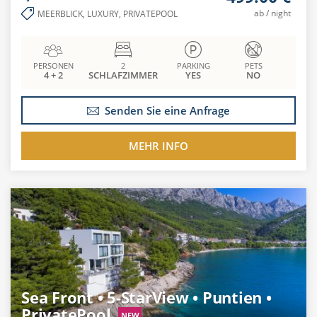
ab / night
MEERBLICK, LUXURY, PRIVATEPOOL
PERSONEN
2
PARKING
PETS
4 + 2
SCHLAFZIMMER
YES
NO
Senden Sie eine Anfrage
MEHR INFO
Sea Front • 5-StarView • Puntien •
PrivatePool
NEW