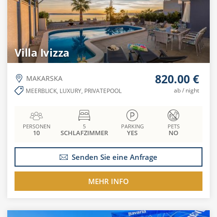
Villa Ivizza
820.00 €
MAKARSKA
ab / night
MEERBLICK, LUXURY, PRIVATEPOOL
PERSONEN
5
PARKING
PETS
10
SCHLAFZIMMER
YES
NO
Senden Sie eine Anfrage
MEHR INFO