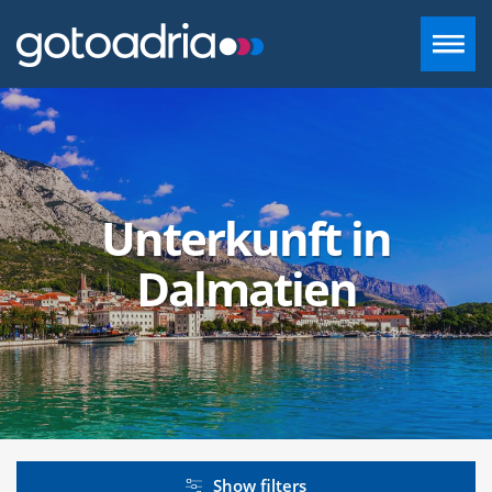
UNTERKUNFT IN DALMATIEN
REISEZIELE
Unterkunft in
CONTACT
Dalmatien
+385 97 720 2882
INFO@GOTOADRIA.COM
DE
Show filters