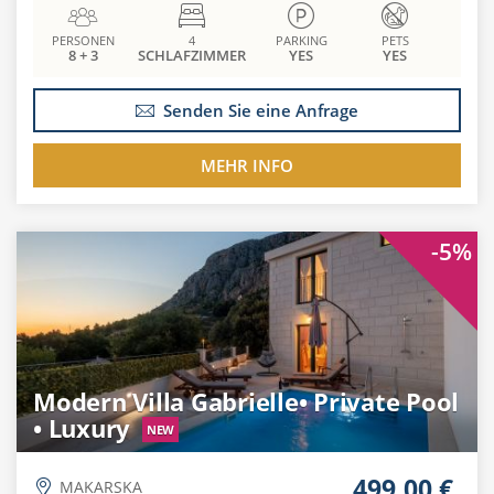
PERSONEN
4
PARKING
PETS
8 + 3
SCHLAFZIMMER
YES
YES
Senden Sie eine Anfrage
MEHR INFO
-5%
Modern Villa Gabrielle• Private Pool
• Luxury
NEW
499.00 €
MAKARSKA