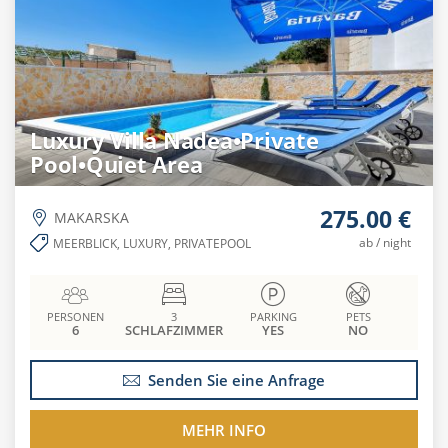
Luxury Villa Nadea•Private
Pool•Quiet Area
275.00 €
MAKARSKA
ab / night
MEERBLICK, LUXURY, PRIVATEPOOL
PERSONEN
3
PARKING
PETS
6
SCHLAFZIMMER
YES
NO
Senden Sie eine Anfrage
MEHR INFO