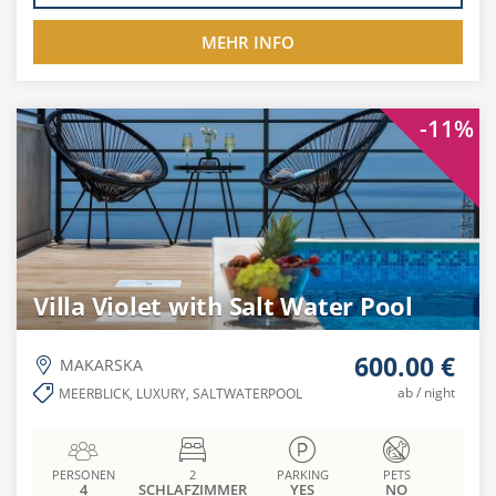
MEHR INFO
-11%
Villa Violet with Salt Water Pool
600.00 €
MAKARSKA
ab / night
MEERBLICK, LUXURY, SALTWATERPOOL
PERSONEN
2
PARKING
PETS
4
SCHLAFZIMMER
YES
NO