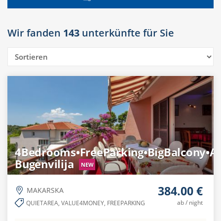
Wir fanden
143
unterkünfte für Sie
4Bedrooms•FreeParking•BigBalcony•A
Bugenvilija
NEW
384.00 €
MAKARSKA
ab / night
QUIETAREA, VALUE4MONEY, FREEPARKING