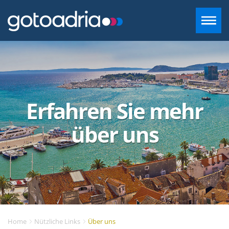
UNTERKUNFT IN DALMATIEN
REISEZIELE
Erfahren Sie mehr
CONTACT
über uns
+385 97 720 2882
INFO@GOTOADRIA.COM
DE
Home
Nützliche Links
Über uns