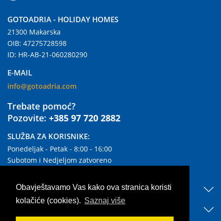
GOTOADRIA - HOLIDAY HOMES
21300 Makarska
OIB: 47275728598
ID: HR-AB-21-060280290
E-MAIL
info@gotoadria.com
Trebate pomoć?
Pozovite:
+385 97 720 2882
SLUŽBA ZA KORISNIKE:
Ponedeljak - Petak - 8:00 - 16:00
Subotom i Nedjeljom zatvoreno
KORISNI LINKOVI
Obavještavamo Vas kako ova stranica koristi
kolačiće (cookies).
Saznaj više
OTKRIJTE NAŠ SMJEŠTAJ