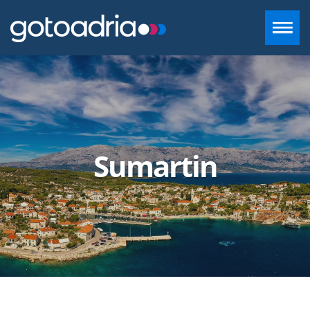
SMJEŠTAJ U DALMACIJI
DESTINACIJE
Sumartin
CONTACT
+385 97 720 2882
INFO@GOTOADRIA.COM
HR