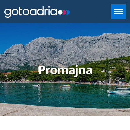
SMJEŠTAJ U DALMACIJI
DESTINACIJE
Promajna
CONTACT
+385 97 720 2882
INFO@GOTOADRIA.COM
HR