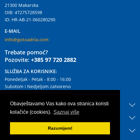
21300 Makarska
OIB: 47275728598
ID: HR-AB-21-060280290
E-MAIL
info@gotoadria.com
Trebate pomoć?
Pozovite:
+385 97 720 2882
SLUŽBA ZA KORISNIKE:
Ponedeljak - Petak - 8:00 - 16:00
Subotom i Nedjeljom zatvoreno
KORISNI LINKOVI
Obavještavamo Vas kako ova stranica koristi
kolačiće (cookies).
Saznaj više
OTKRIJTE NAŠ SMJEŠTAJ
Razumijem!
BLOG & NEWS