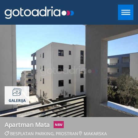
SMJEŠTAJ U DALMACIJI
DESTINACIJE
CONTACT
+385 97 720 2882
GALERIJA
INFO@GOTOADRIA.COM
HR
Apartman Mata
NEW
BESPLATAN PARKING, PROSTRAN
MAKARSKA