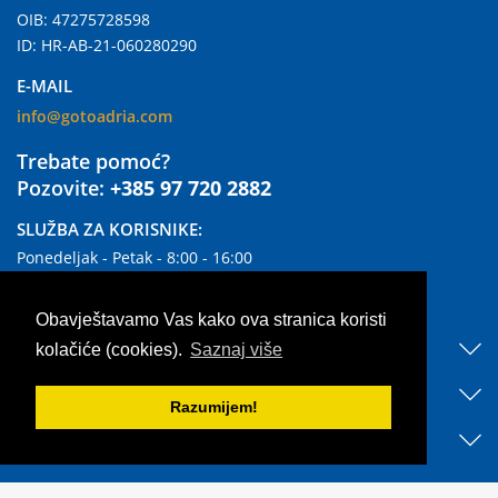
OIB: 47275728598
ID: HR-AB-21-060280290
E-MAIL
info@gotoadria.com
Trebate pomoć?
Pozovite:
+385 97 720 2882
SLUŽBA ZA KORISNIKE:
Ponedeljak - Petak - 8:00 - 16:00
Subotom i Nedjeljom zatvoreno
Obavještavamo Vas kako ova stranica koristi
KORISNI LINKOVI
kolačiće (cookies).
Saznaj više
OTKRIJTE NAŠ SMJEŠTAJ
Razumijem!
BLOG & NEWS